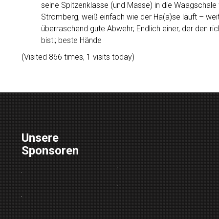
seine Spitzenklasse (und Masse) in die Waagschale wi
Stromberg, weiß einfach wie der Ha(a)se läuft – wei
überraschend gute Abwehr; Endlich einer, der den rich
bist!; beste Hände
(Visited 866 times, 1 visits today)
Unsere
Sponsoren