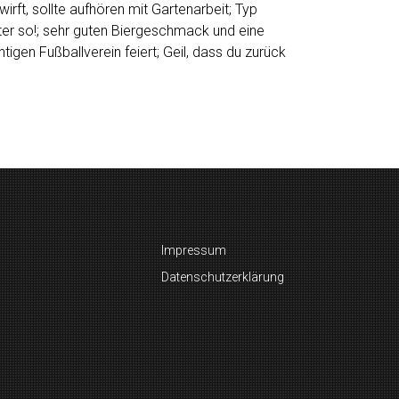
rft, sollte aufhören mit Gartenarbeit; Typ
ter so!; sehr guten Biergeschmack und eine
tigen Fußballverein feiert; Geil, dass du zurück
Impressum
Datenschutzerklärung