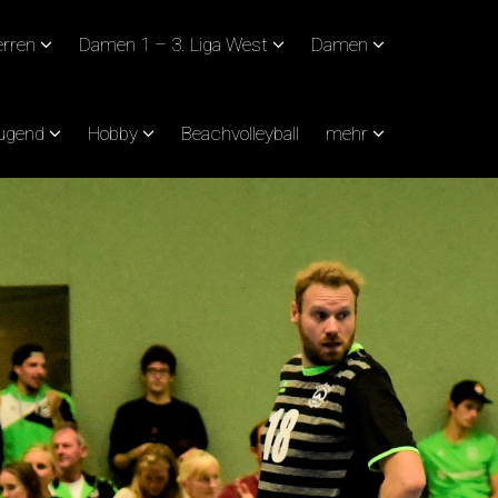
rren
Damen 1 – 3. Liga West
Damen
Jugend
Hobby
Beachvolleyball
mehr