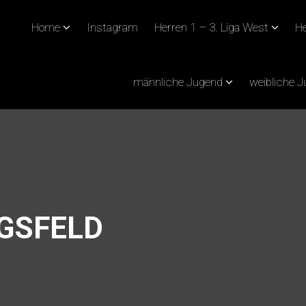
Home
Instagram
Herren 1 – 3. Liga West
He
männliche Jugend
weibliche 
IGSFELD