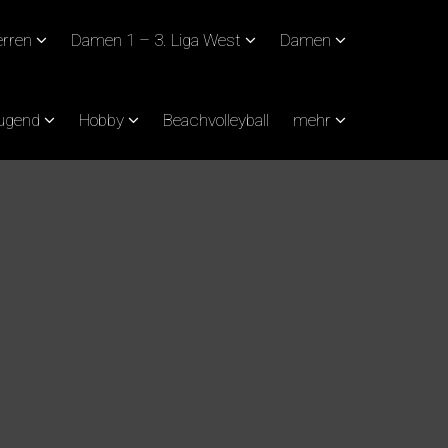
rren
Damen 1 – 3. Liga West
Damen
Jugend
Hobby
Beachvolleyball
mehr