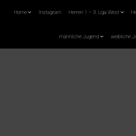
Home
Instagram
Herren 1 – 3. Liga West
He
männliche Jugend
weibliche 