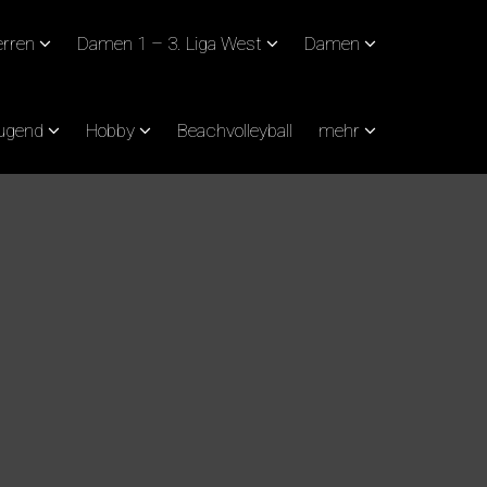
rren
Damen 1 – 3. Liga West
Damen
Jugend
Hobby
Beachvolleyball
mehr