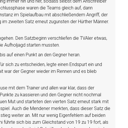
ging immer hin und her, sodass selbst dem Anschreiber
Schlussphase waren die Teams gleich auf, dann
stanz im Spielaufbau mit abschließendem Angriff, der
g im zweiten Satz erneut zugunsten der Hürther Männer.
ngehen. Den Satzbeginn verschliefen die TVAler etwas,
ie Aufholjagd starten mussten.
bis auf einen Punkt an den Gegner heran.
r sich zu entscheiden, legte einen Endspurt ein und
mit war der Gegner wieder im Rennen und es blieb
e mit dem Trainer und allen war klar, dass der
Punkte zu kassieren und den Gegner nicht nochmal
n Mut und starteten den vierten Satz erneut stark mit
spiel. Auch die Mendener merkten, dass dieser Satz die
stieg weiter an. Mit nur wenig Eigenfehlern auf beiden
mi führte sich bis zum Gleichstand von 19 zu 19 fort, als