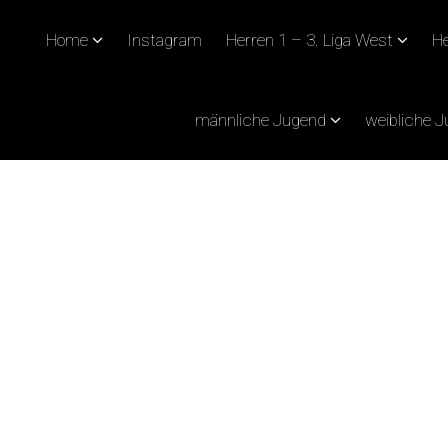
Home
Instagram
Herren 1 – 3. Liga West
He
männliche Jugend
weibliche 
R DIE DRITTVERTRET