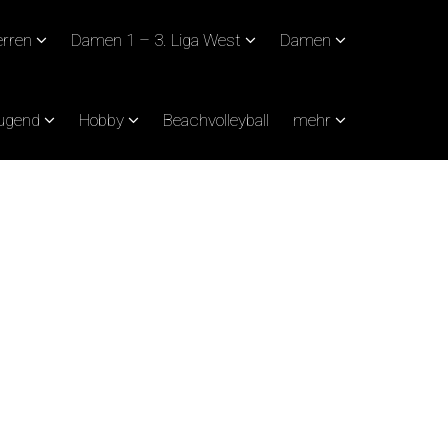
rren
Damen 1 – 3. Liga West
Damen
Jugend
Hobby
Beachvolleyball
mehr
UNG