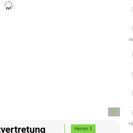
ni
H
ttvertretung
Herren 3