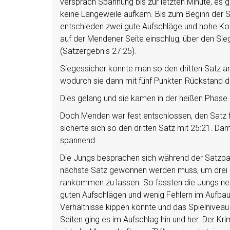
versprach Spannung bis zur letzten Minute, es 
keine Langeweile aufkam. Bis zum Beginn der 
entschieden zwei gute Aufschläge und hohe Kon
auf der Mendener Seite einschlug, über den Sie
(Satzergebnis 27:25).
Siegessicher konnte man so den dritten Satz a
wodurch sie dann mit fünf Punkten Rückstand d
Dies gelang und sie kamen in der heißen Phase 
Doch Menden war fest entschlossen, den Satz fü
sicherte sich so den dritten Satz mit 25:21. Da
spannend.
Die Jungs besprachen sich während der Satzpaus
nächste Satz gewonnen werden muss, um drei 
rankommen zu lassen. So fassten die Jungs neue
guten Aufschlägen und wenig Fehlern im Aufbau
Verhältnisse kippen könnte und das Spielniveau 
Seiten ging es im Aufschlag hin und her. Der Kri