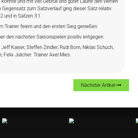
onnte und mit viel Gebrüll und guter Laune den vierten
m Gegensatz zum Satzverlauf ging dieser Satz relativ
2 und in Sätzen 3:1.
em Trainer feiern und den ersten Sieg genießen.
er den nächsten Saisonspielen positiv entgegen.
Jeff Kaiser, Steffen Zindler, Rudi Born, Niklas Schuch,
 Felix Julicher. Trainer Axel Mies.
Nächster Artikel