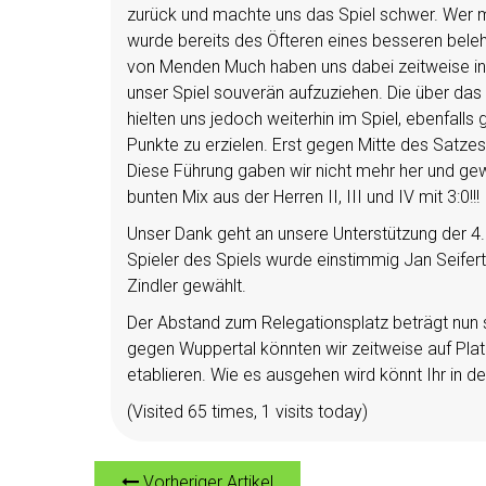
zurück und machte uns das Spiel schwer. Wer m
wurde bereits des Öfteren eines besseren beleh
von Menden Much haben uns dabei zeitweise in 
unser Spiel souverän aufzuziehen. Die über da
hielten uns jedoch weiterhin im Spiel, ebenfalls
Punkte zu erzielen. Erst gegen Mitte des Satzes
Diese Führung gaben wir nicht mehr her und ge
bunten Mix aus der Herren II, III und IV mit 3:0!!!
Unser Dank geht an unsere Unterstützung der 4
Spieler des Spiels wurde einstimmig Jan Seifert
Zindler gewählt.
Der Abstand zum Relegationsplatz beträgt nun
gegen Wuppertal könnten wir zeitweise auf Platz
etablieren. Wie es ausgehen wird könnt Ihr in
(Visited 65 times, 1 visits today)
Vorheriger Artikel