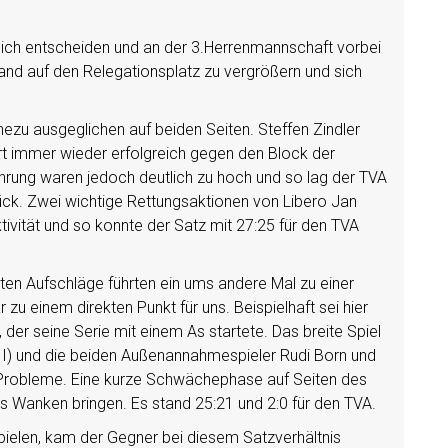
sich entscheiden und an der 3.Herrenmannschaft vorbei
and auf den Relegationsplatz zu vergrößern und sich
ezu ausgeglichen auf beiden Seiten. Steffen Zindler
t immer wieder erfolgreich gegen den Block der
hrung waren jedoch deutlich zu hoch und so lag der TVA
ück. Zwei wichtige Rettungsaktionen von Libero Jan
ktivität und so konnte der Satz mit 27:25 für den TVA
elten Aufschläge führten ein ums andere Mal zu einer
 einem direkten Punkt für uns. Beispielhaft sei hier
der seine Serie mit einem As startete. Das breite Spiel
 II) und die beiden Außenannahmespieler Rudi Born und
or Probleme. Eine kurze Schwächephase auf Seiten des
s Wanken bringen. Es stand 25:21 und 2:0 für den TVA.
Spielen, kam der Gegner bei diesem Satzverhältnis