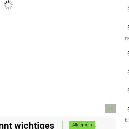
ni
Er
nt wichtiges
Allgemein
,