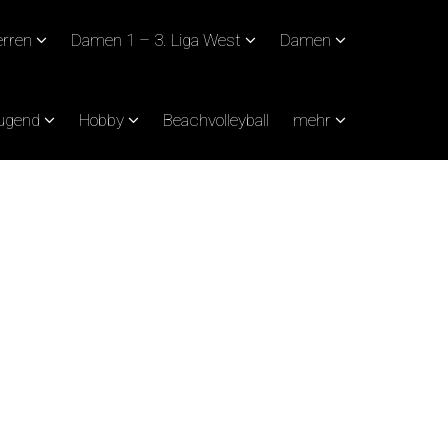
rren
Damen 1 – 3. Liga West
Damen
Jugend
Hobby
Beachvolleyball
mehr
ES HEIMSPIEL