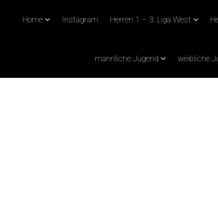
Home
Instagram
Herren 1 – 3. Liga West
He
männliche Jugend
weibliche 
 – GEWINNT WICHTIG