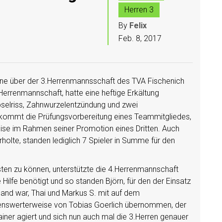
Herren 3
By
Felix
Feb. 8, 2017
rne über der 3.Herrenmannsschaft des TVA Fischenich
3.Herrenmannschaft, hatte eine heftige Erkältung
pselriss, Zahnwurzelentzündung und zwei
kommt die Prüfungsvorbereitung eines Teammitgliedes,
eise im Rahmen seiner Promotion eines Dritten. Auch
olte, standen lediglich 7 Spieler in Summe für den
ten zu können, unterstützte die 4.Herrenmannschaft
 Hilfe benötigt und so standen Björn, für den der Einsatz
uland war, Thai und Markus S. mit auf dem
enswerterweise von Tobias Goerlich übernommen, der
rainer agiert und sich nun auch mal die 3.Herren genauer