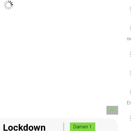
ni
Er
m Lockdown
Damen 1