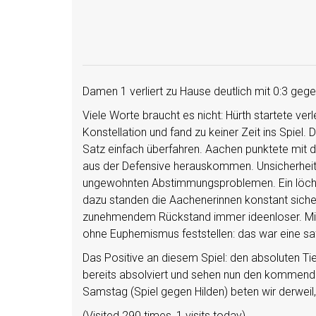
Damen 1 verliert zu Hause deutlich mit 0:3 geg
Viele Worte braucht es nicht: Hürth startete ve
Konstellation und fand zu keiner Zeit ins Spiel
Satz einfach überfahren. Aachen punktete mit 
aus der Defensive herauskommen. Unsicherheit z
ungewohnten Abstimmungsproblemen. Ein löch
dazu standen die Aachenerinnen konstant sich
zunehmendem Rückstand immer ideenloser. Mit 
ohne Euphemismus feststellen: das war eine saf
Das Positive an diesem Spiel: den absoluten Ti
bereits absolviert und sehen nun den kommend
Samstag (Spiel gegen Hilden) beten wir derweil
(Visited 290 times, 1 visits today)