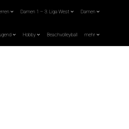
rren
Damen 1 – 3. Liga West
Damen
Jugend
Hobby
Beachvolleyball
mehr
N