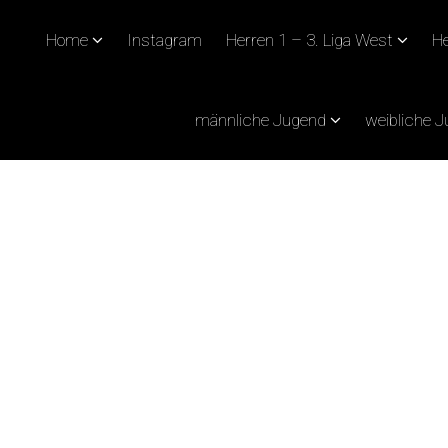
Home
Instagram
Herren 1 – 3. Liga West
He
männliche Jugend
weibliche 
 SCHON IM LOCKDOW