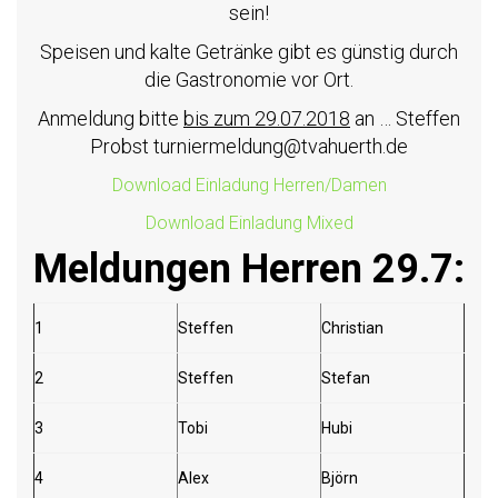
sein!
Speisen und kalte Getränke gibt es günstig durch
die Gastronomie vor Ort.
Anmeldung bitte
bis zum
2
9
.0
7
.201
8
an … Steffen
Probst turniermeldung@tvahuerth.de
Download Einladung Herren/Damen
Download Einladung Mixed
Meldungen Herren 29.7:
1
Steffen
Christian
2
Steffen
Stefan
3
Tobi
Hubi
4
Alex
Björn