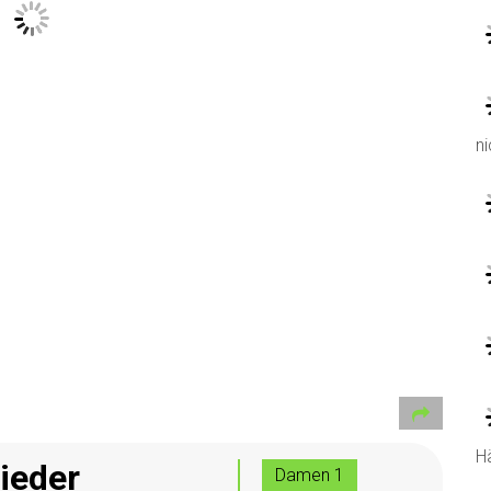
ni
H
ieder
Damen 1