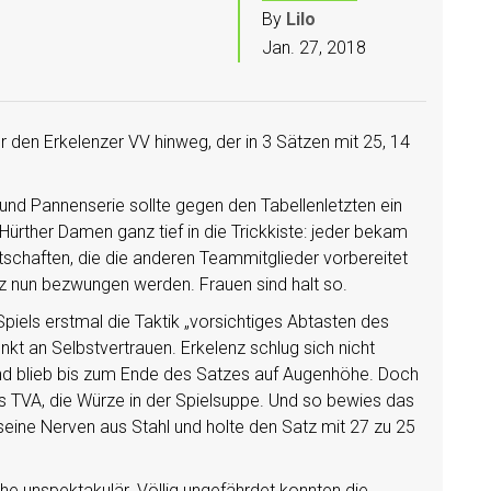
By
Lilo
Jan. 27, 2018
den Erkelenzer VV hinweg, der in 3 Sätzen mit 25, 14
- und Pannenserie sollte gegen den Tabellenletzten ein
e Hürther Damen ganz tief in die Trickkiste: jeder bekam
schaften, die die anderen Teammitglieder vorbereitet
enz nun bezwungen werden. Frauen sind halt so.
piels erstmal die Taktik „vorsichtiges Abtasten des
t an Selbstvertrauen. Erkelenz schlug sich nicht
ie und blieb bis zum Ende des Satzes auf Augenhöhe. Doch
s TVA, die Würze in der Spielsuppe. Und so bewies das
eine Nerven aus Stahl und holte den Satz mit 27 zu 25
he unspektakulär. Völlig ungefährdet konnten die