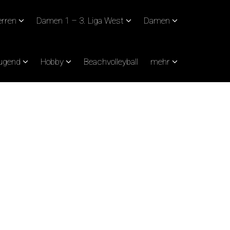
rren
Damen 1 – 3. Liga West
Damen
Jugend
Hobby
Beachvolleyball
mehr
SLUFT