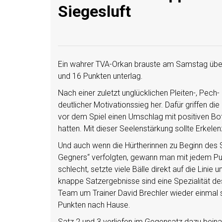
Siegesluft
Ein wahrer TVA-Orkan brauste am Samstag über 
und 16 Punkten unterlag.
Nach einer zuletzt unglücklichen Pleiten-, Pech
deutlicher Motivationssieg her. Dafür griffen di
vor dem Spiel einen Umschlag mit positiven Bot
hatten. Mit dieser Seelenstärkung sollte Erkel
Und auch wenn die Hürtherinnen zu Beginn des S
Gegners“ verfolgten, gewann man mit jedem Punk
schlecht, setzte viele Bälle direkt auf die Lin
knappe Satzergebnisse sind eine Spezialität de
Team um Trainer David Brechler wieder einmal s
Punkten nach Hause.
Satz 2 und 3 verliefen im Gegensatz dazu beina