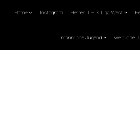
Home
Instagram
Herren 1 – 3. Liga West
He
männliche Jugend
weibliche 
PPERT WIEDER SIEGE