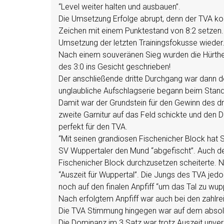
“Level weiter halten und ausbauen”.
Die Umsetzung Erfolge abrupt, denn der TVA kon
Zeichen mit einem Punktestand von 8:2 setzen. A
Umsetzung der letzten Trainingsfokusse wieder
Nach einem souveränen Sieg wurden die Hürther
des 3:0 ins Gesicht geschrieben!
Der anschließende dritte Durchgang war dann der
unglaubliche Aufschlagserie begann beim Stand
Damit war der Grundstein für den Gewinn des dr
zweite Garnitur auf das Feld schickte und den D
perfekt für den TVA.
“Mit seinen grandiosen Fischenicher Block hat S
SV Wuppertaler den Mund “abgefischt”. Auch de
Fischenicher Block durchzusetzen scheiterte. N
“Auszeit für Wuppertal”. Die Jungs des TVA jed
noch auf den finalen Anpfiff “um das Tal zu wup
Nach erfolgtem Anpfiff war auch bei den zahl
Die TVA Stimmung hingegen war auf dem absol
Die Dominanz im 3.Satz war trotz Auszeit unver