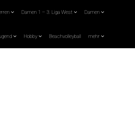
rren
Damen 1 – 3. Liga West
Damen
Jugend
Hobby
Beachvolleyball
mehr