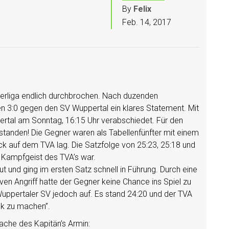
By
Felix
Feb. 14, 2017
berliga endlich durchbrochen. Nach duzenden
ren 3:0 gegen den SV Wuppertal ein klares Statement. Mit
ertal am Sonntag, 16:15 Uhr verabschiedet. Für den
standen! Die Gegner waren als Tabellenfünfter mit einem
uck auf dem TVA lag. Die Satzfolge von 25:23, 25:18 und
r Kampfgeist des TVA’s war.
 und ging im ersten Satz schnell in Führung. Durch eine
n Angriff hatte der Gegner keine Chance ins Spiel zu
uppertaler SV jedoch auf. Es stand 24:20 und der TVA
ck zu machen”.
ache des Kapitän’s Armin: