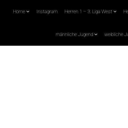
Home
Instagram
Herren 1 – 3. Liga West
He
männliche Jugend
weibliche 
TALFAHRT?