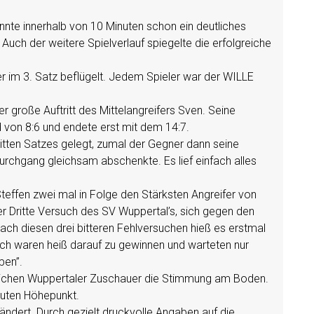
nte innerhalb von 10 Minuten schon ein deutliches
uch der weitere Spielverlauf spiegelte die erfolgreiche
.
 im 3. Satz beflügelt. Jedem Spieler war der WILLE
 große Auftritt des Mittelangreifers Sven. Seine
 von 8:6 und endete erst mit dem 14:7.
itten Satzes gelegt, zumal der Gegner dann seine
urchgang gleichsam abschenkte. Es lief einfach alles
teffen zwei mal in Folge den Stärksten Angreifer von
r Dritte Versuch des SV Wuppertal’s, sich gegen den
ach diesen drei bitteren Fehlversuchen hieß es erstmal
och waren heiß darauf zu gewinnen und warteten nur
pen”.
reichen Wuppertaler Zuschauer die Stimmung am Boden.
uten Höhepunkt.
ändert. Durch gezielt druckvolle Angaben auf die