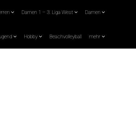
rren
Damen 1 – 3. Liga West
Damen
Jugend
Hobby
Beachvolleyball
mehr
CHÖNERER ABEND