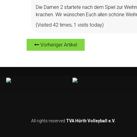
Die Damen 2 startete nach dem Spiel zur Weihnach
krachen. Wir wünschen Euch allen schöne Weihn
(Visited 42 times, 1 visits today)
Vorheriger Artikel
All rights reserved
TVA Hürth Volleyball e.V.