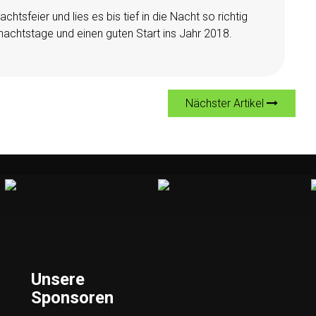
tsfeier und lies es bis tief in die Nacht so richtig
achtstage und einen guten Start ins Jahr 2018.
Nächster Artikel
Unsere
Sponsoren