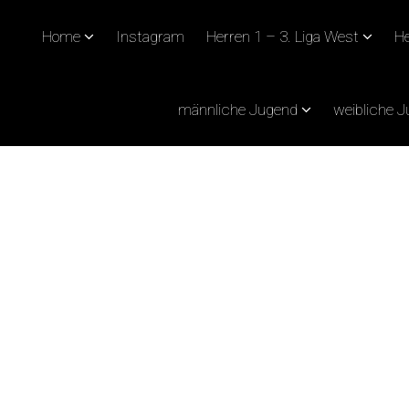
Home
Instagram
Herren 1 – 3. Liga West
He
männliche Jugend
weibliche 
PIEL UND EIN NOCH S