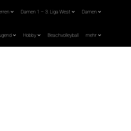
rren
Damen 1 – 3. Liga West
Damen
Jugend
Hobby
Beachvolleyball
mehr
ACHT