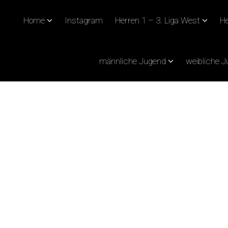
Home
Instagram
Herren 1 – 3. Liga West
He
männliche Jugend
weibliche 
ECHTZEITIG AUFGEW