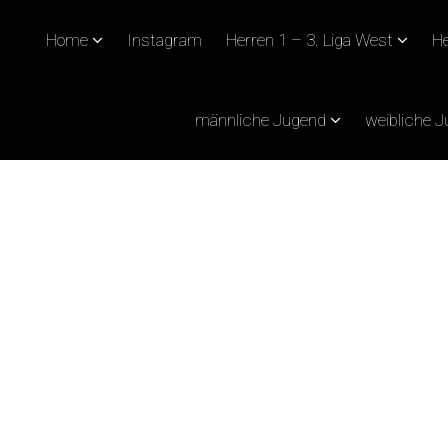
Home
Instagram
Herren 1 – 3. Liga West
He
männliche Jugend
weibliche 
IN REIZVOLLER LAND