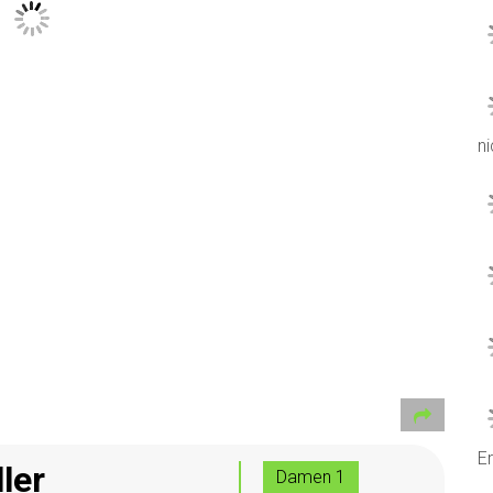
ni
Er
ler
Damen 1