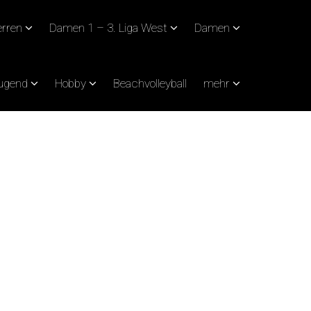
rren
Damen 1 – 3. Liga West
Damen
Jugend
Hobby
Beachvolleyball
mehr
SCHAFT