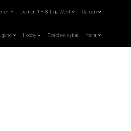
rren
Damen 1 – 3. Liga West
Damen
Jugend
Hobby
Beachvolleyball
mehr