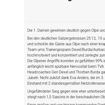
Die 1. Damen gewinnen deutlich gegen Olpe und s
Bei den deutlichen Satzergebnissen 25:12, :15 u
und schickte die Gäste aus Olpe nach einer k
Team ums Trainergespann Dexel/Burda/Aurbach (
hochmotiviert und konzentriert und zerlegte z
Die Olpener Angriffe konnten zu gefühlten 99% 
anfänglich leicht spürbare Nervosität beim TVA lö
Headcoaches Geri Dexel und Thorben Burda ga
Jubeln. Nicht zuletzt dank Eva Anders, die im 
Einstand mit 2 standesgemäßen Netzrollerassen 
Ungefährdeter Sieg gegen eine eher unterbesetz
steigt nach 1,5 Saisöns in der beschaulichen Ob
Einen großen und von Herzen kommenden Dank an 