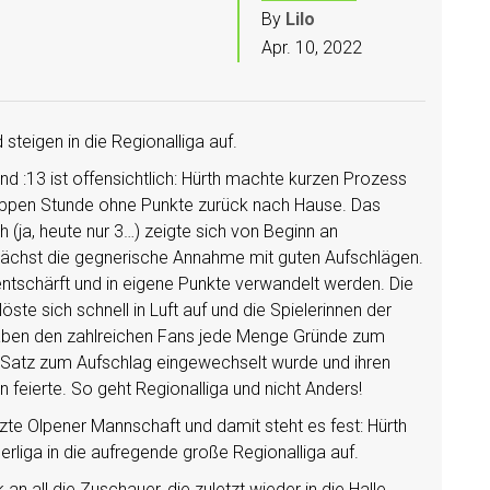
By
Lilo
Apr. 10, 2022
teigen in die Regionalliga auf.
nd :13 ist offensichtlich: Hürth machte kurzen Prozess
nappen Stunde ohne Punkte zurück nach Hause. Das
ja, heute nur 3…) zeigte sich von Beginn an
unächst die gegnerische Annahme mit guten Aufschlägen.
entschärft und in eigene Punkte verwandelt werden. Die
ste sich schnell in Luft auf und die Spielerinnen der
ben den zahlreichen Fans jede Menge Gründe zum
3. Satz zum Aufschlag eingewechselt wurde und ihren
feierte. So geht Regionalliga und nicht Anders!
te Olpener Mannschaft und damit steht es fest: Hürth
erliga in die aufregende große Regionalliga auf.
all die Zuschauer, die zuletzt wieder in die Halle