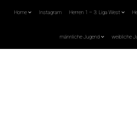
Home
Instagram
Herren 1 – 3. Liga West
He
männliche Jugend
weibliche 
L!”