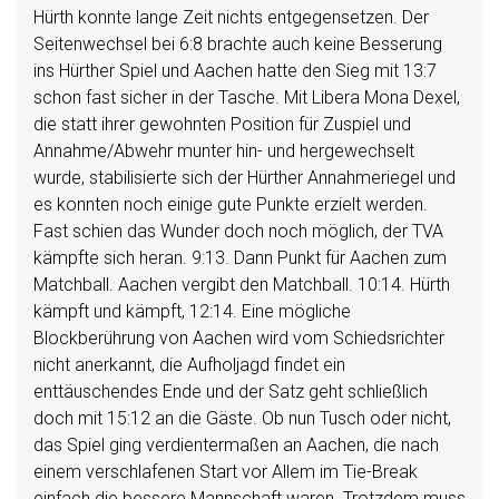
Hürth konnte lange Zeit nichts entgegensetzen. Der
Seitenwechsel bei 6:8 brachte auch keine Besserung
ins Hürther Spiel und Aachen hatte den Sieg mit 13:7
schon fast sicher in der Tasche. Mit Libera Mona Dexel,
die statt ihrer gewohnten Position für Zuspiel und
Annahme/Abwehr munter hin- und hergewechselt
wurde, stabilisierte sich der Hürther Annahmeriegel und
es konnten noch einige gute Punkte erzielt werden.
Fast schien das Wunder doch noch möglich, der TVA
kämpfte sich heran. 9:13. Dann Punkt für Aachen zum
Matchball. Aachen vergibt den Matchball. 10:14. Hürth
kämpft und kämpft, 12:14. Eine mögliche
Blockberührung von Aachen wird vom Schiedsrichter
nicht anerkannt, die Aufholjagd findet ein
enttäuschendes Ende und der Satz geht schließlich
doch mit 15:12 an die Gäste. Ob nun Tusch oder nicht,
das Spiel ging verdientermaßen an Aachen, die nach
einem verschlafenen Start vor Allem im Tie-Break
einfach die bessere Mannschaft waren. Trotzdem muss