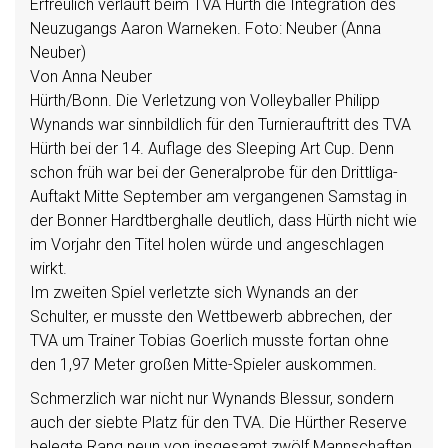
Erfreulich verläuft beim TVA Hürth die Integration des
Neuzugangs Aaron Warneken. Foto: Neuber (Anna
Neuber)
Von Anna Neuber
Hürth/Bonn. Die Verletzung von Volleyballer Philipp
Wynands war sinnbildlich für den Turnierauftritt des TVA
Hürth bei der 14. Auflage des Sleeping Art Cup. Denn
schon früh war bei der Generalprobe für den Drittliga-
Auftakt Mitte September am vergangenen Samstag in
der Bonner Hardtberghalle deutlich, dass Hürth nicht wie
im Vorjahr den Titel holen würde und angeschlagen
wirkt.
Im zweiten Spiel verletzte sich Wynands an der
Schulter, er musste den Wettbewerb abbrechen, der
TVA um Trainer Tobias Goerlich musste fortan ohne
den 1,97 Meter großen Mitte-Spieler auskommen.
Schmerzlich war nicht nur Wynands Blessur, sondern
auch der siebte Platz für den TVA. Die Hürther Reserve
belegte Rang neun von insgesamt zwölf Mannschaften.