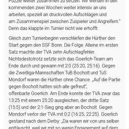
Puzzle weiter zusammen zu setzen. Wir werden in den
kommenden zwei Wochen weiter intensiv an uns
arbeiten, speziell an druckvollen Aufschlägen und
am Zusammenspiel zwischen Zuspieler und Angreifern.“
Denn das klappte im Turnier nicht wie erhofft.
Gleich zum Turnierbeginn verschliefen die Hürther den
Start gegen den SSF Bonn. Die Folge: Alleine im ersten
Satz machte der TVA zehn Aufschlagfehler.
Nichtsdestotrotz setzte sich das Goerlich-Team am
Ende durch und gewann mit 2:0 (25:20, 25:16). Gegen
die Zweitliga-Mannschaften TuB Bocholt und TuS
Mondorf waren die Hürther ohne Chance. „Auf die Partie
gegen Bocholt hatten sich alle gefreut“,
offenbarte Goerlich. Am Ende konnte der TVA zwar das
13:25 mit einem 25:20 ausgleichen, der dritte Satz
(15:5) und der 2:1-Sieg ging aber an Bocholt. Gegen
Mondorf verlor der TVA mit 0:2 (16:25, 22:25). Goerlich
gestand nach dem Derby: „Da waren wir von uns selber
enttäuscht, weil wir mit so wenig Engagement auf dem