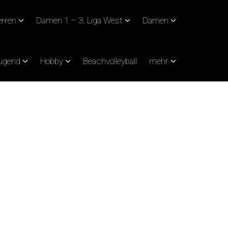
rren
Damen 1 – 3. Liga West
Damen
Jugend
Hobby
Beachvolleyball
mehr
EIM