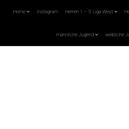
Home
Instagram
Herren 1 – 3. Liga West
He
männliche Jugend
weibliche 
 GEGEN DEN SV RATH