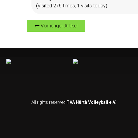
(Visited 276 times, 1 visits today)
Vorheriger Artikel
All rights reserved
TVA Hürth Volleyball e.V.