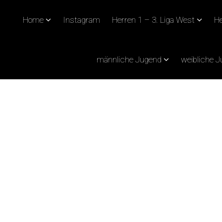
Home
Instagram
Herren 1 – 3. Liga West
He
männliche Jugend
weibliche 
M SPIEL