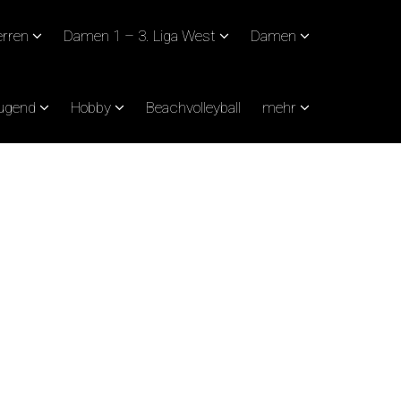
rren
Damen 1 – 3. Liga West
Damen
Jugend
Hobby
Beachvolleyball
mehr