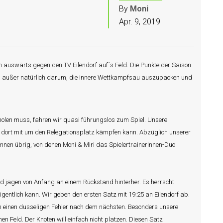
By
Moni
Apr. 9, 2019
h auswärts gegen den TV Eilendorf auf´s Feld. Die Punkte der Saison
eht, außer natürlich darum, die innere Wettkampfsau auszupacken und
holen muss, fahren wir quasi führungslos zum Spiel. Unsere
e dort mit um den Relegationsplatz kämpfen kann. Abzüglich unserer
rinnen übrig, von denen Moni & Miri das Spielertrainerinnen-Duo
nd jagen von Anfang an einem Rückstand hinterher. Es herrscht
eigentlich kann. Wir geben den ersten Satz mit 19:25 an Eilendorf ab.
en einen dusseligen Fehler nach dem nächsten. Besonders unsere
en Feld. Der Knoten will einfach nicht platzen. Diesen Satz