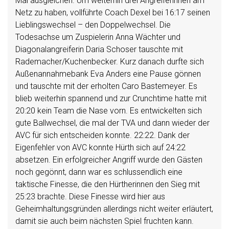
Mal ausgleichen. Um weiterhin drei Angreiferinnen am
Netz zu haben, vollführte Coach Dexel bei 16:17 seinen
Lieblingswechsel – den Doppelwechsel. Die
Todesachse um Zuspielerin Anna Wächter und
Diagonalangreiferin Daria Schoser tauschte mit
Rademacher/Kuchenbecker. Kurz danach durfte sich
Außenannahmebank Eva Anders eine Pause gönnen
und tauschte mit der erholten Caro Bastemeyer. Es
blieb weiterhin spannend und zur Crunchtime hatte mit
20:20 kein Team die Nase vorn. Es entwickelten sich
gute Ballwechsel, die mal der TVA und dann wieder der
AVC für sich entscheiden konnte. 22:22. Dank der
Eigenfehler von AVC konnte Hürth sich auf 24:22
absetzen. Ein erfolgreicher Angriff wurde den Gästen
noch gegönnt, dann war es schlussendlich eine
taktische Finesse, die den Hürtherinnen den Sieg mit
25:23 brachte. Diese Finesse wird hier aus
Geheimhaltungsgründen allerdings nicht weiter erläutert,
damit sie auch beim nächsten Spiel fruchten kann.