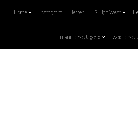
Home
Instagram
Herren 1 – 3. Liga West
He
männliche Jugend
weibliche 
CHLUSS WARTEN DIE 