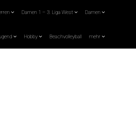
rren
Damen 1 – 3. Liga West
Damen
Jugend
Hobby
Beachvolleyball
mehr
RHEIN-SIEG-